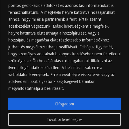
pontos geolokációs adatokat és azonosítási információkat is
hajnalkor.hu
felhasználhatunk. A megfelelő helyre kattintva hozzájárulhat
ahhoz, hogy mi és a partnereink a fent leírtak szerint
© Copyright 2025, Minden jog fenntartva.
adatkezelést végezzünk. Másik lehetőségként a megfelelő
helyre kattintva elutasíthatja a hozzájárulást, vagy a
hozzájárulás megadása előtt részletesebb információkhoz
juthat, és megváltoztathatja beállításait. Felhívjuk figyelmét,
hogy személyes adatainak bizonyos kezeléséhez nem feltétlenül
szükséges az Ön hozzájárulása, de jogában áll tiltakozni az
ilyen jellegű adatkezelés ellen. A beállításai csak erre a
weboldalra érvényesek. Erre a webhelyre visszatérve vagy az
adatvédelmi szabályzatunk segítségével bármikor
megváltoztathatja a beállításait.
Elfogadom
További lehetőségek