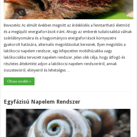
Bevezetés: Az elmúlt években megnőtt az érdeklődés a fenntartható életmód
és a megújuló energiaforrások iránt. Ahogy az emberek tudatosabbá válnak
szénlábnyomukra és a hagyományos energiaforrások környezetre
gyakorolt ​​hatására, alternatív megoldásokat keresnek. Ilyen megoldás a
lakókocsi napelem rendszer, egy kifejezetten mobilházakba vagy
lakókocsikba tervezett napelem rendszer. Jelen cikk célja, hogy átfogó és
részletes áttekintést adjon a lakókocsi napelem rendszeréről, annak
összetevőiről, előnyeiről és lehetséges …
Olvass tovább »
Egyfázisú Napelem Rendszer