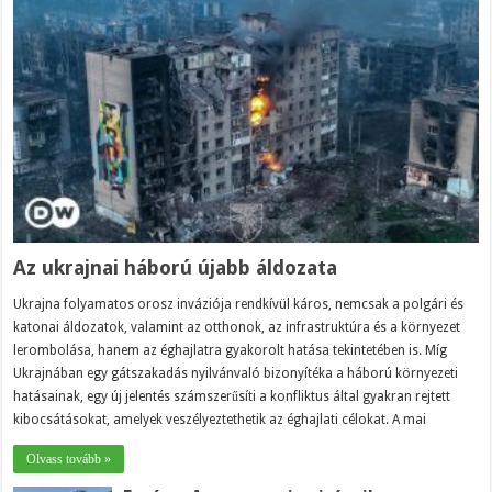
Az ukrajnai háború újabb áldozata
Ukrajna folyamatos orosz inváziója rendkívül káros, nemcsak a polgári és
katonai áldozatok, valamint az otthonok, az infrastruktúra és a környezet
lerombolása, hanem az éghajlatra gyakorolt ​​hatása tekintetében is. Míg
Ukrajnában egy gátszakadás nyilvánvaló bizonyítéka a háború környezeti
hatásainak, egy új jelentés számszerűsíti a konfliktus által gyakran rejtett
kibocsátásokat, amelyek veszélyeztethetik az éghajlati célokat. A mai
Olvass tovább »