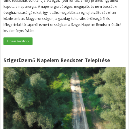
elmozdulásnak volt tanúja. Az egyik ilyen forrás, amely jelentős figyelmet
kapott, a napenergia. A napenergia bőséges, megújuló, és nem bocsát ki
üvegházhatású gázokat, így ideális megoldás az éghajlatváltozás elleni
küzdelemben. Magyarországon, a gazdag kulturális örökségéről és
lélegzetelállító tájairól ismert országban a Sziget Napelem Rendszer úttörő
kezdeményezésként …
Olvass tovább »
Szigetüzemű Napelem Rendszer Telepítése