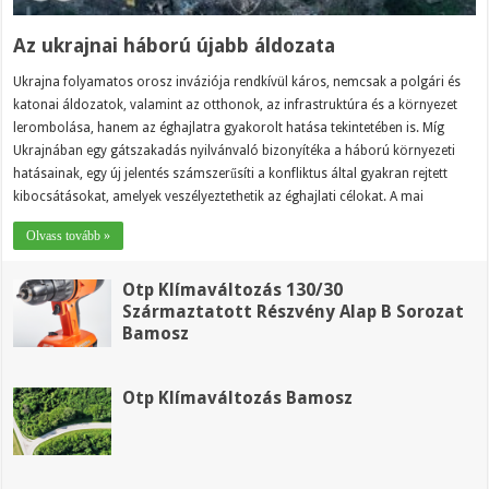
Az ukrajnai háború újabb áldozata
Ukrajna folyamatos orosz inváziója rendkívül káros, nemcsak a polgári és
katonai áldozatok, valamint az otthonok, az infrastruktúra és a környezet
lerombolása, hanem az éghajlatra gyakorolt ​​hatása tekintetében is. Míg
Ukrajnában egy gátszakadás nyilvánvaló bizonyítéka a háború környezeti
hatásainak, egy új jelentés számszerűsíti a konfliktus által gyakran rejtett
kibocsátásokat, amelyek veszélyeztethetik az éghajlati célokat. A mai
Olvass tovább »
Otp Klímaváltozás 130/30
Származtatott Részvény Alap B Sorozat
Bamosz
Otp Klímaváltozás Bamosz