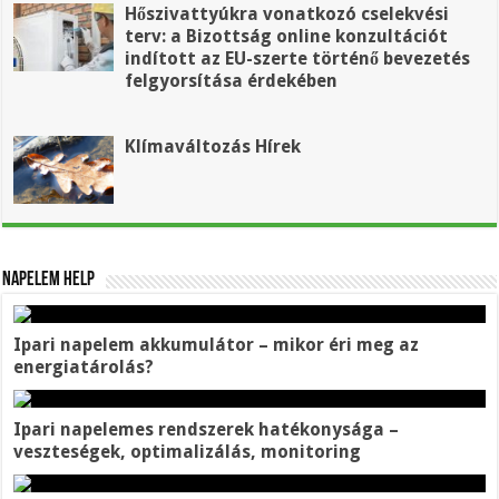
Hőszivattyúkra vonatkozó cselekvési
terv: a Bizottság online konzultációt
indított az EU-szerte történő bevezetés
felgyorsítása érdekében
Klímaváltozás Hírek
Napelem help
Ipari napelem megtérülése 2025-ben – beruházási
költség és ipari áram ára
Ipari napelem telepítése és kivitelezése – lépések,
határidők, átadás