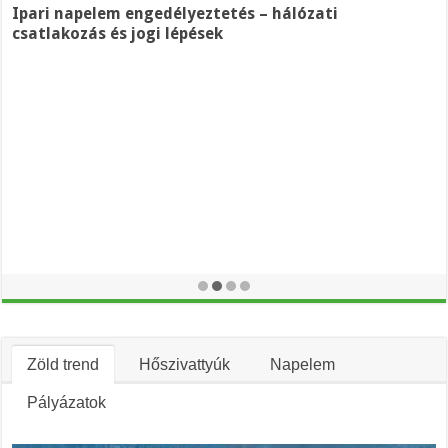
10 kW napelem akkumulátor ára és lehetőségek 2025-
ben
Zöld trend
Hőszivattyúk
Napelem
Pályázatok