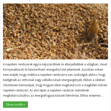
A napelem rendszerek egyre népszerűbbek és elterjedtebbek a világban, mivel
környezetbarát és fenntartható energiaforrást jelentenek. Azonban sokan
nem tudják, hogy mekkora napelem rendszerre van szükségük ahhoz, hogy
kielégítsék az otthonuk vagy vállalkozásuk energiaigényeit. Ebben a cikkben
részletesen bemutatjuk, hogy hogyan lehet meghatározni a megfelelő méretű
napelem rendszert. Az első lépés a napelem rendszer méretének
meghatározásához az energiafogyasztásunk felmérése. Ehhez érdemes …
Olvass tovább »