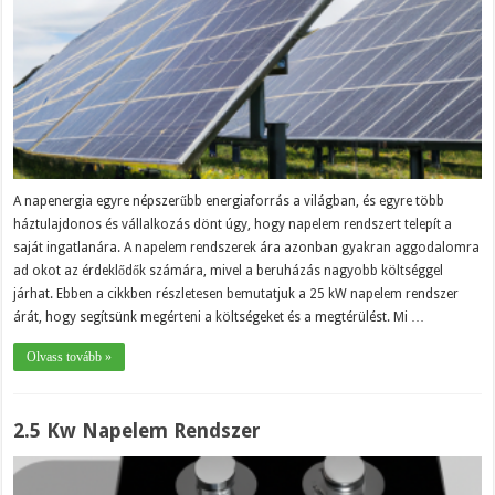
A napenergia egyre népszerűbb energiaforrás a világban, és egyre több
háztulajdonos és vállalkozás dönt úgy, hogy napelem rendszert telepít a
saját ingatlanára. A napelem rendszerek ára azonban gyakran aggodalomra
ad okot az érdeklődők számára, mivel a beruházás nagyobb költséggel
járhat. Ebben a cikkben részletesen bemutatjuk a 25 kW napelem rendszer
árát, hogy segítsünk megérteni a költségeket és a megtérülést. Mi …
Olvass tovább »
2.5 Kw Napelem Rendszer