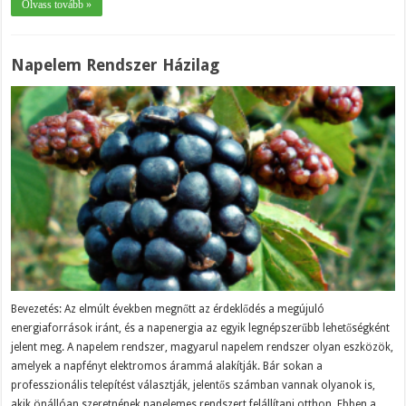
Olvass tovább »
Napelem Rendszer Házilag
Bevezetés: Az elmúlt években megnőtt az érdeklődés a megújuló
energiaforrások iránt, és a napenergia az egyik legnépszerűbb lehetőségként
jelent meg. A napelem rendszer, magyarul napelem rendszer olyan eszközök,
amelyek a napfényt elektromos árammá alakítják. Bár sokan a
professzionális telepítést választják, jelentős számban vannak olyanok is,
akik önállóan szeretnének napelemes rendszert felállítani otthon. Ebben a