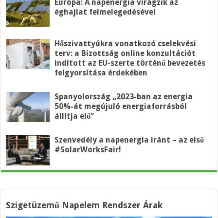
Európa: A napenergia virágzik az
éghajlat felmelegedésével
Hőszivattyúkra vonatkozó cselekvési
terv: a Bizottság online konzultációt
indított az EU-szerte történő bevezetés
felgyorsítása érdekében
Spanyolország „2023-ban az energia
50%-át megújuló energiaforrásból
állítja elő”
Szenvedély a napenergia iránt – az első
#SolarWorksFair!
Szigetüzemű Napelem Rendszer Árak