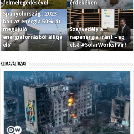
felmelegedésével
érdekében
Spanyolország „2023-
ban az energia 50%-át
megújuló
Szenvedély a
energiaforrásból állítja
napenergia iránt – az
elő”
első #SolarWorksFair!
Klímaváltozás