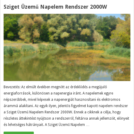
Sziget Üzemű Napelem Rendszer 2000W
Bevezetés: Az elmúlt években megnőtt az érdeklődés a megújuló
energiaforrások, különösen a napenergia iránt. A napelemek egyre
népszerűbbek, mivel képesek a napenergiát hasznosítani és elektromos
árammá alakítani. Az egyik ilyen, jelentős figyelmet kapott napelem rendszer
a Sziget Üzemű Napelem Rendszer 2000W. Ennek a cikknek a célja, hogy
részletes áttekintést nyújtson a rendszerről, feltárva annak jellemzőit, előnyeit
és lehetséges hátrányait. A Sziget Üzemű Napelem …