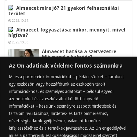
Almaecet mire jó? 21 gyakori felhasználási
terület
2025.10.31.
Almaecet fogyasztása: mikor, mennyit, mivel
hígítva?
2025.10.30.
Almaecet hatása a szervezetre –
Mit mond a kutatás?
2025.10.15.
Az Ön adatinak védelme fontos számunkra
Almaecet – Teljes útmutató:
Mi és a partnereink információkat – például sütiket – tárolunk
hatások, felhasználás, kockázatok,
egy eszközön vagy hozzáférünk az eszközön tárolt
beszerzés
információkhoz, és személyes adatokat – például egyedi
2025.10.14.
azonosítókat és az eszköz által küldött alapvető
Ipari napelem cégeknek – esettanulmányok és
információkat – kezelünk személyre szabott hirdetések és
ajánlatkérés
tartalom nyújtásához, hirdetés- és tartalomméréshez,
2025.09.11.
nézettségi adatok gyűjtéséhez, valamint termékek
kifejlesztéséhez és a termékek javításához. Az Ön engedélyével
mi és a partnereink eszközleolvasásos módszerrel szerzett