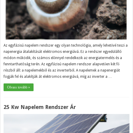
Az egyfázisú napelem rendszer egy olyan technológia, amely lehetővé teszi a
napenergia átalakítását elektromos energiává. Ez a rendszer egyedülálló
módon működik, és számos előnnyel rendelkezik az energiatermelés és a
fenntarthatóság terén. Az egyfázisú napelem rendszer alapvetően két fő
részből áll: a napelemekből és az inverterből. A napelemek a napenergiát
fogják fel és alakítják át elektromos energiává, míg az inverter a …
Olvass tovább »
25 Kw Napelem Rendszer Ár