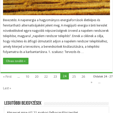
Bevezetés: A napenergia a hagyományos energiaforrások életképes és
fenntartható alternatívájaként jelent meg. A megújuló energia iránti kereslet
növekedésével egyre nagyobb népszerűségnek örvend a napelem rendszerek
telepítése, magyarul „napelem rendszer telepítés”. Ennek a cikknek a célja,
hogy részletes és átfogó útmutatót adjon a napelem rendszer telepítéséhez,
amely kiterjed a tervezésre, a berendezések kiválasztására, a telepítési
folyamatra és a karbantartásra. 1. szakasz: Tervezés és …
Olvass tovább »
24
« First
...
10
20
22
23
25
26
Oldalak 24 - 27
»
...
Last »
Legutóbbi bejegyzések
Almaecet mire jó? 21 gyakori felhasználási terület