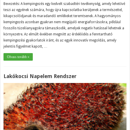
Bevezetés: A kempingezés egy kedvelt szabadtéri tevékenység, amely lehetővé
teszi az egyének számára, hogy újra kapcsolatba kerüljenek a természettel,
kikapcsolódjanak és maradandó emlékeket teremtsenek. A hagyományos
kempingezés azonban gyakran nem megújuló energiaforrásokra, például
fosszilis tüzelőanyagokra támaszkodik, amelyek negatív hatással lehetnek a
környezetre. Az elmúlt években megnőtt az érdeklődés a fenntartható
kempingezési gyakorlatok iránt, és az egyik innovatív megoldás, amely
jelentős figyelmet kapott, …
Olvass tovább »
Lakókocsi Napelem Rendszer