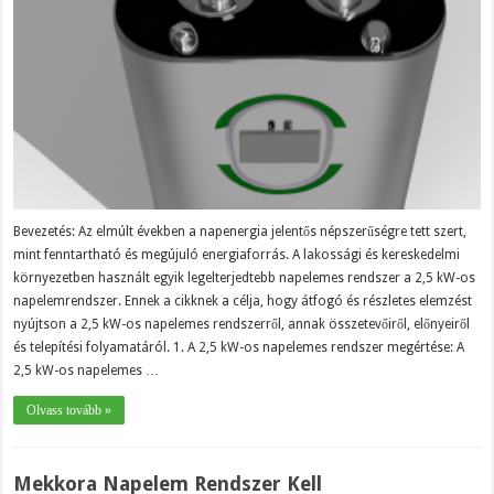
Bevezetés: Az elmúlt években a napenergia jelentős népszerűségre tett szert,
mint fenntartható és megújuló energiaforrás. A lakossági és kereskedelmi
környezetben használt egyik legelterjedtebb napelemes rendszer a 2,5 kW-os
napelemrendszer. Ennek a cikknek a célja, hogy átfogó és részletes elemzést
nyújtson a 2,5 kW-os napelemes rendszerről, annak összetevőiről, előnyeiről
és telepítési folyamatáról. 1. A 2,5 kW-os napelemes rendszer megértése: A
2,5 kW-os napelemes …
Olvass tovább »
Mekkora Napelem Rendszer Kell