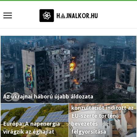
Hőszivattyúkra
vonatkozó cselekvési
Az ukrajnai háború újabb áldozata
terv: a Bizottság online
konzultációt indított az
EU-szerte történő
Európa: A napenergia
bevezetés
virágzik az éghajlat
felgyorsítása