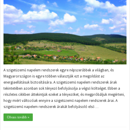
A szigetüzemű napelem rendszerek egyre népszerűbbek a világban, és
Magyarországon is egyre többen választják ezt a megoldást az
energiaellátásuk biztosítására. A szigetüzemű napelem rendszerek árak
tekintetében azonban sok tényező befolyásolja a végső költséget. Ebben a
részletes cikkben áttekintjük ezeket a tényezőket, és megpróbáljuk megérteni,
hogy miért változóak ennyire a szigetüzemű napelem rendszerek árai. A
szigetüzemű napelem rendszerek árakát befolyásoló első …
Olvass tovább »